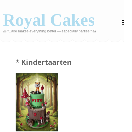
Ga
naar
Royal Cakes
inhoud
(druk
🍰 "Cake makes everything better — especially parties." 🍰
op
Enter)
* Kindertaarten