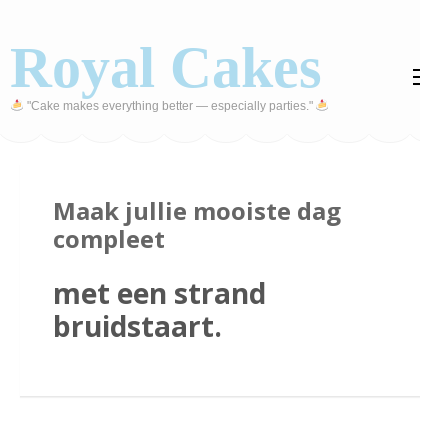
Ga
naar
Royal Cakes
inhoud
(druk
"Cake makes everything better — especially parties."
op
Enter)
Maak jullie mooiste dag
compleet
met een strand
bruidstaart.