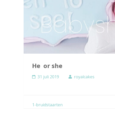
He or she
31 juli 2019
royalcakes
Bericht
1-bruidstaarten
navigatie